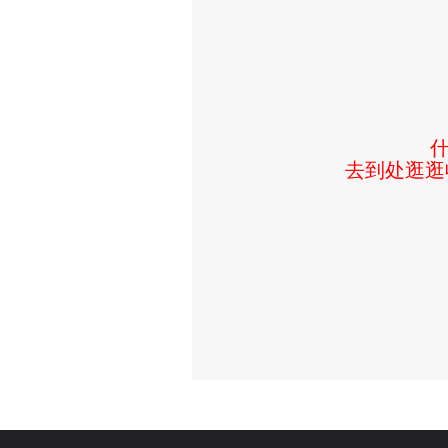
去到处逛逛