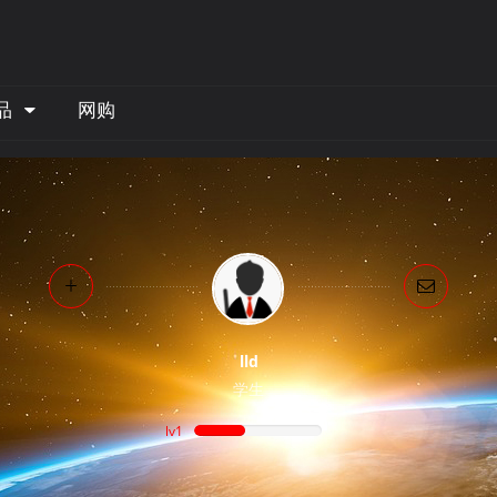
品
网购
lld
学生
lv1