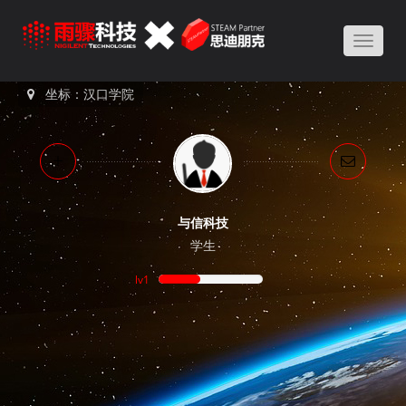
Toggle
naviga
坐标：汉口学院
与信科技
学生
lv1